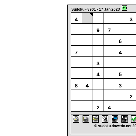
Sudoku - 8901 - 17 Jan 2023
4
3
9
7
6
7
4
3
4
5
8
4
3
2
2
4
© sudoku.dowedo.net 2