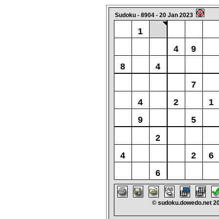
Sudoku - 8904 - 20 Jan 2023
1
4
9
8
4
7
4
2
1
9
5
2
4
2
6
6
© sudoku.dowedo.net 2