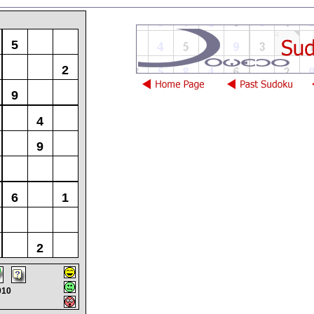
5
2
9
4
9
6
1
2
010