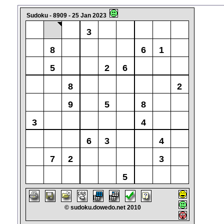
Sudoku - 8909 - 25 Jan 2023
3
8
6
1
5
2
6
8
2
9
5
8
3
4
6
3
4
7
2
3
5
© sudoku.dowedo.net 2010