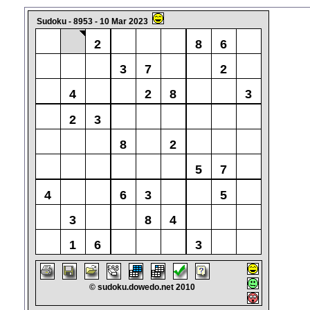
Sudoku - 8953 - 10 Mar 2023
2
8
6
3
7
2
4
2
8
3
2
3
8
2
5
7
4
6
3
5
3
8
4
1
6
3
© sudoku.dowedo.net 2010