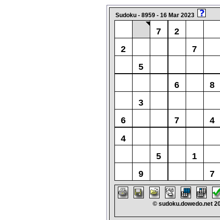
Sudoku - 8959 - 16 Mar 2023
7
2
2
7
5
6
8
3
6
7
4
4
5
1
9
7
© sudoku.dowedo.net 2